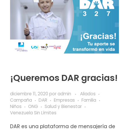
¡Queremos DAR gracias!
diciembre 11, 2020
por
admin
Aliados
Campaña
DAR
Empresas
Familia
Niños
ONG
Salud y Bienestar
Venezuela Sin Límites
DAR es una plataforma de mensajería de