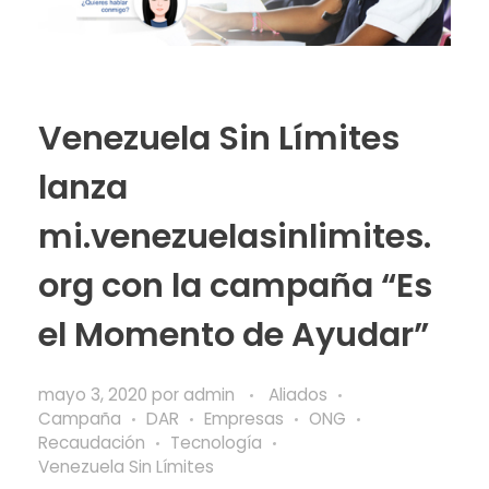
Venezuela Sin Límites
lanza
mi.venezuelasinlimites.
org con la campaña “Es
el Momento de Ayudar”
mayo 3, 2020
por
admin
Aliados
Campaña
DAR
Empresas
ONG
Recaudación
Tecnología
Venezuela Sin Límites