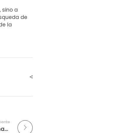
 sino a
búsqueda de
de la
uiente
Venezuela sin Límites te invita a sumar Gotas de Ayuda