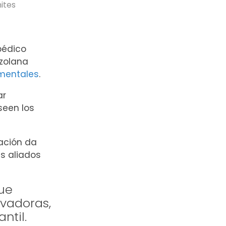
mites
pédico
ezolana
mentales
.
ar
seen los
dación da
s aliados
que
ovadoras,
ntil.