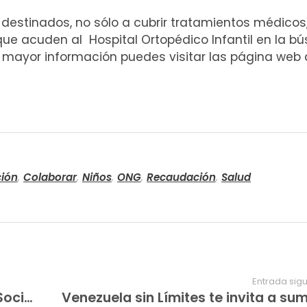
estinados, no sólo a cubrir tratamientos médicos,
 que acuden al Hospital Ortopédico Infantil en la 
 mayor información puedes visitar las página web 
ión
,
Colaborar
,
Niños
,
ONG
,
Recaudación
,
Salud
Entrada sig
Venezuela sin Límites y Conexión Social invitan a DAR a favor de Fundación Vida y Fancalara