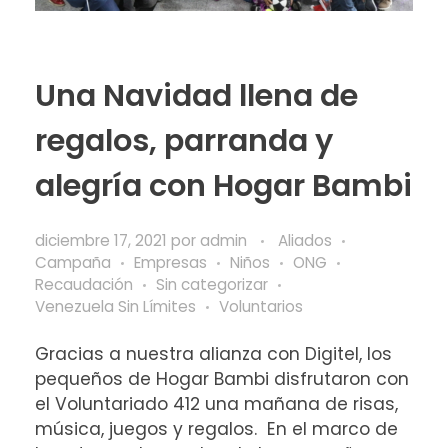
Una Navidad llena de
regalos, parranda y
alegría con Hogar Bambi
diciembre 17, 2021
por
admin
Aliados
Campaña
Empresas
Niños
ONG
Recaudación
Sin categorizar
Venezuela Sin Límites
Voluntarios
Gracias a nuestra alianza con Digitel, los
pequeños de Hogar Bambi disfrutaron con
el Voluntariado 412 una mañana de risas,
música, juegos y regalos. En el marco de