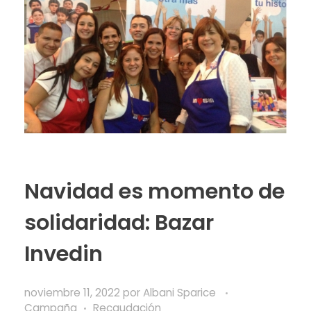
Navidad es momento de
solidaridad: Bazar
Invedin
noviembre 11, 2022
por
Albani Sparice
Campaña
Recaudación