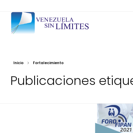
Fundación Venezuela Sin Límites
21 años de alianzas para la transformación social
Inicio
Fortalecimiento
Publicaciones etiqu