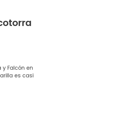
cotorra
a y Falcón en
rilla es casi