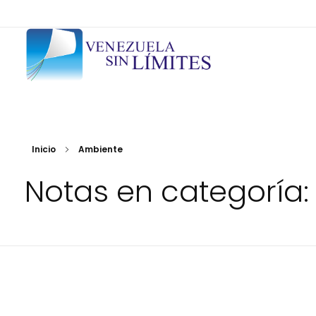
Fundación Venezuela Sin Límites
21 años de alianzas para la transformación social
Inicio
Ambiente
Notas en categoría