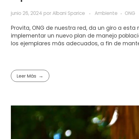
junio 26, 2024
por
Albani Sparice
Ambiente
ONG
Provita, ONG de nuestra red, da un giro a est
implementar un nuevo plan de manejo poblacio
los ejemplares más adecuados, a fin de manten
Leer Más