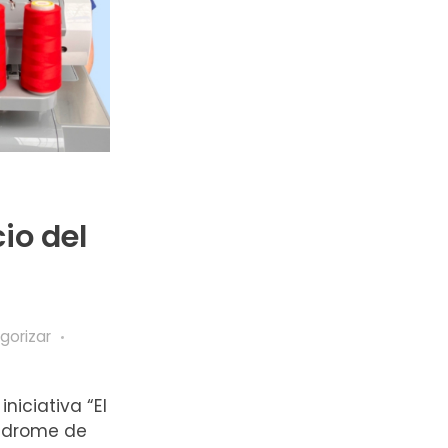
io del
gorizar
niciativa “El
índrome de