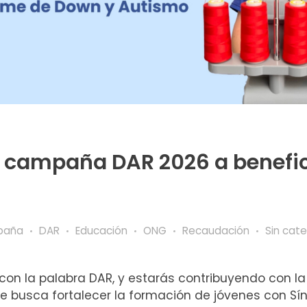
 campaña DAR 2026 a benefic
paña
DAR
Educación
ONG
Recaudación
Sin cate
on la palabra DAR, y estarás contribuyendo con la i
que busca fortalecer la formación de jóvenes con S