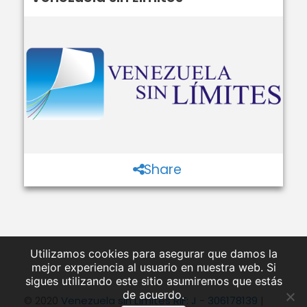
Share
Utilizamos cookies para asegurar que damos la
mejor experiencia al usuario en nuestra web. Si
sigues utilizando este sitio asumiremos que estás
de acuerdo.
© 2020
Venezuela sin Límites RIF: J - 306178139
|