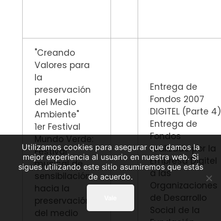
"Creando
Valores para
la
Entrega de
preservación
Fondos 2007
del Medio
DIGITEL (Parte 4
Ambiente"
Entrega de
1er Festival
Fondos
Mundo Verde:
Utilizamos cookies para asegurar que damos la
realizado por la
Festival
mejor experiencia al usuario en nuestra web. Si
Empresa Digitel
musical de
sigues utilizando este sitio asumiremos que estás
a las
sensibilación
de acuerdo.
Organizaciones
hacia la
de Desarrollo
Vale
preservación
Social de la
del medio