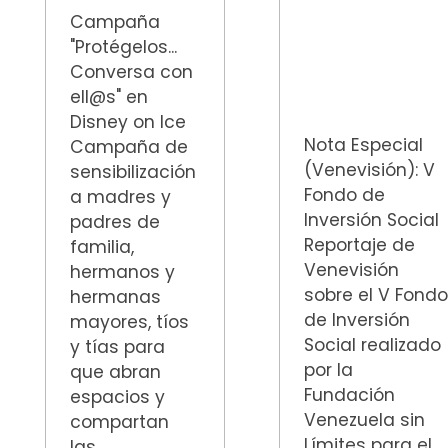
Campaña
"Protégelos...
Conversa con
ell@s" en
Disney on Ice
Nota Especial
Campaña de
(Venevisión): V
sensibilización
Fondo de
a madres y
Inversión Social
padres de
Reportaje de
familia,
Venevisión
hermanos y
sobre el V Fond
hermanas
de Inversión
mayores, tíos
Social realizado
y tías para
por la
que abran
Fundación
espacios y
Venezuela sin
compartan
Límites para el
las