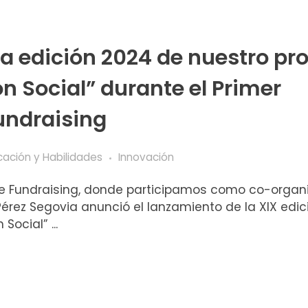
la edición 2024 de nuestro p
n Social” durante el Primer
undraising
cación y Habilidades
Innovación
e Fundraising, donde participamos como co-organ
rez Segovia anunció el lanzamiento de la XIX edic
ocial” ...