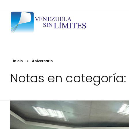
Fundación Venezuela Sin Límites
21 años de alianzas para la transformación social
Inicio
Aniversario
Notas en categoría: