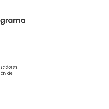
rograma
izadores,
ión de