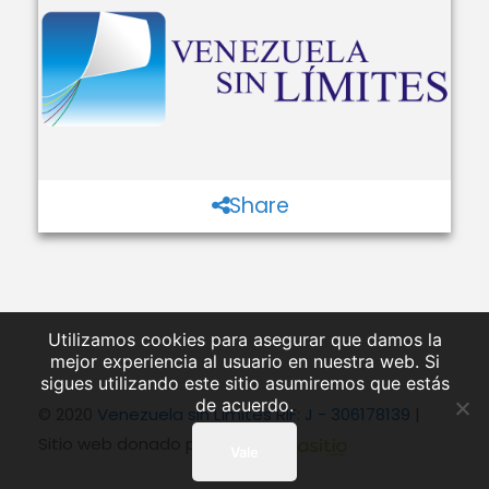
Share
Utilizamos cookies para asegurar que damos la
mejor experiencia al usuario en nuestra web. Si
sigues utilizando este sitio asumiremos que estás
de acuerdo.
© 2020
Venezuela sin Límites RIF: J - 306178139
|
Sitio web donado por:
Vale