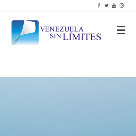
Fundación Venezuela Sin Límites
21 años de alianzas para la transformación social