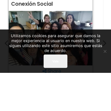
Conexión Social
C
Utilizamos cookies para asegurar que damos la
mejor experiencia al usuario en nuestra web. Si
sigues utilizando este sitio asumiremos que estás
de acuerdo.
Vale
Share